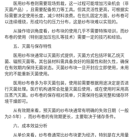
医用纱布卷则需要现场剪裁，这一过程可能增加污染机会（非
灭菌产品），且需要配备剪刀等工具。但其灵活性更高，可根据实
际需要决定使用长度，减少材料浪费。在包扎固定方面，纱布卷可
以连续缠绕，形成均匀的压力分布，这是纱布块难以实现的。
从操作培训角度看，纱布块的使用几乎不需要特殊培训，而纱
布卷的使用（特别是加压包扎等技术）需要一定的技巧和经验。
五、灭菌与保存特性
医用纱布块通常以灭菌形式提供，灭菌方式包括环氧乙烷灭
菌、辐照灭菌等。其包装材料需具备良好的阻菌性和耐久性，确保
在有效期内保持无菌状态。灭菌纱布块一旦开封应立即使用，未用
完的不能重新灭菌使用。
医用纱布卷多为非灭菌包装，使用前需要根据用途决定是否进
行灭菌处理。医疗机构通常会批量灭菌后使用，或在使用时采用高
压蒸汽灭菌。纱布卷的保存相对简单，只需保持包装完整和储存环
境干燥即可。
从有效期来看，预灭菌的纱布块通常有明确的失效日期（一般
为2-5年），而纱布卷的有效期更长，主要取决于储存条件。
六、成本效益分析
从单价来看，纱布卷通常比纱布块更为经济，特别是在大用量