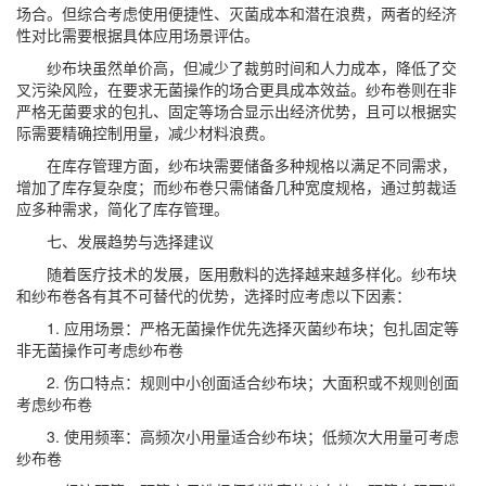
场合。但综合考虑使用便捷性、灭菌成本和潜在浪费，两者的经济
性对比需要根据具体应用场景评估。
纱布块虽然单价高，但减少了裁剪时间和人力成本，降低了交
叉污染风险，在要求无菌操作的场合更具成本效益。纱布卷则在非
严格无菌要求的包扎、固定等场合显示出经济优势，且可以根据实
际需要精确控制用量，减少材料浪费。
在库存管理方面，纱布块需要储备多种规格以满足不同需求，
增加了库存复杂度；而纱布卷只需储备几种宽度规格，通过剪裁适
应多种需求，简化了库存管理。
七、发展趋势与选择建议
随着医疗技术的发展，医用敷料的选择越来越多样化。纱布块
和纱布卷各有其不可替代的优势，选择时应考虑以下因素：
1. 应用场景：严格无菌操作优先选择灭菌纱布块；包扎固定等
非无菌操作可考虑纱布卷
2. 伤口特点：规则中小创面适合纱布块；大面积或不规则创面
考虑纱布卷
3. 使用频率：高频次小用量适合纱布块；低频次大用量可考虑
纱布卷