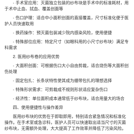
- 手术室应用：灭菌独立包装的纱布块是手术中的标准耗材，用
于术中止血、拭血、覆盖创面等
- 伤口护理：适合中小面积创面的直接覆盖，尺寸标准化便于医
护人员快速取用
- 换药操作：预灭菌包装减少院内感染风险，使用便捷
- 特殊部位应用：特定尺寸（如眼科用的小尺寸纱布块）满足专
科需求
2. 医用纱布卷的应用优势
- 大面积创面：可根据伤口大小自由剪裁，适合烧伤等大面积创
伤处理
- 固定包扎：长条状特性使其成为绷带包扎的理想选择
- 特殊形状需求：可剪裁成不规则形状适应复杂伤口
- 经济性：单位面积成本通常低于纱布块，适合用量大的场合
四、使用便捷性与操作差异
医用纱布块的优势在于即取即用，特别适合紧急情况和标准化
操作。在手术室或急诊科，医护人员可以快速取出适当尺寸的灭菌
纱布块，无需额外处理，大大提高了工作效率并降低了污染风险。