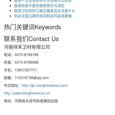
使用一次性无纺布手术包有什么好处
医用检查手套的使用常识与误区
医用卫生防护口罩正确清洁办法是什么
务必注意口罩的清洁和及时清洗更换
热门关键词
Keywords
联系我们
Contact Us
河南祥禾卫材有限公司
电话：0373-8789188
传真：0373-8789088
手机：13837257771
邮箱：710376738@qq.com
中文网址：
http://gb.xiangheweicai.com/
http://www.xiangheweicai.cn/
地址：河南省长垣市赵堤镇创业园