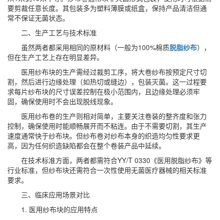
要剪裁任意长度。其包装多为塑料薄膜或纸盒，保持产品清洁但通
常不保证无菌状态。
二、生产工艺与技术标准
虽然两者都采用相同的原材料（一般为100%棉质
脱脂纱布
），
但在生产工艺上存在明显差异。
医用纱布块的生产需经过裁剪工序，将大卷纱布按预定尺寸切
割，然后进行边缘处理（如热切或缝边），包装灭菌。这一过程要
求每片纱布块的尺寸误差控制在极小范围内，且边缘处理必须牢
固，确保使用时不会出现脱线现象。
医用纱布卷的生产则相对简单，主要关注卷装的整齐度和张力
控制，确保使用时能顺畅展开而不粘连。由于不需要切割，其生产
速度通常快于纱布块。但纱布卷对纱布本身的织造均匀性要求更
高，因为任何织造缺陷都会在整个卷装产品中延续。
在技术标准方面，两者都需符合YY/T 0330《医用脱脂纱布》等
行业标准，但纱布块还需符合一次性使用无菌医疗器械的相关标准
要求。
三、临床应用场景对比
1. 医用纱布块的应用特点