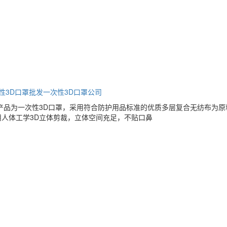
性3D口罩批发
一次性3D口罩公司
产品为一次性3D口罩，采用符合防护用品标准的优质多层复合无纺布为
人体工学3D立体剪裁，立体空间充足，不贴口鼻