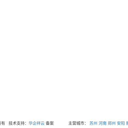
权所有
技术支持：
华企祥云
备案
主营城市：
苏州
河南
郑州
安阳