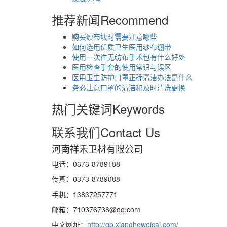
推荐新闻
Recommend
购买纱布块时需要注意哪些
如何选用优质卫生医用纱布绷带
使用一次性无纺布手术包有什么好处
医用检查手套的使用常识与误区
医用卫生防护口罩正确清洁办法是什么
务必注意口罩的清洁和及时清洗更换
热门关键词
Keywords
联系我们
Contact Us
河南祥禾卫材有限公司
电话：0373-8789188
传真：0373-8789088
手机：13837257771
邮箱：710376738@qq.com
中文网址：
http://gb.xiangheweicai.com/