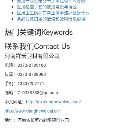
使用一次性无纺布手术包有什么好处
医用检查手套的使用常识与误区
医用卫生防护口罩正确清洁办法是什么
务必注意口罩的清洁和及时清洗更换
热门关键词
Keywords
联系我们
Contact Us
河南祥禾卫材有限公司
电话：0373-8789188
传真：0373-8789088
手机：13837257771
邮箱：710376738@qq.com
中文网址：
http://gb.xiangheweicai.com/
http://www.xiangheweicai.cn/
地址：河南省长垣市赵堤镇创业园