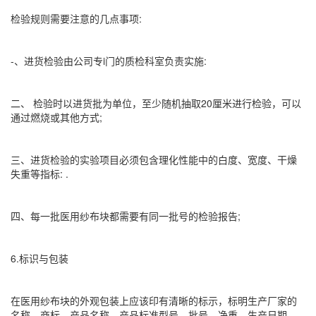
检验规则需要注意的几点事项:
-、进货检验由公司专i门的质检科室负责实施:
二、 检验时以进货批为单位，至少随机抽取20厘米进行检验，可以
通过燃烧或其他方式;
三、进货检验的实验项目必须包含理化性能中的白度、宽度、干燥
失重等指标: .
四、每一批医用纱布块都需要有同一批号的检验报告;
6.标识与包装
在医用纱布块的外观包装上应该印有清晰的标示，标明生产厂家的
名称、商标、产品名称、产品标准型号、批号、净重、生产日期.