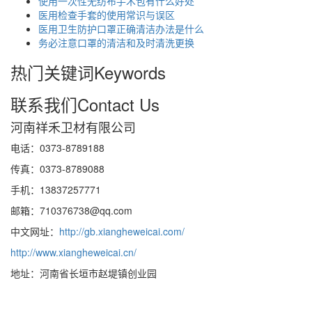
使用一次性无纺布手术包有什么好处
医用检查手套的使用常识与误区
医用卫生防护口罩正确清洁办法是什么
务必注意口罩的清洁和及时清洗更换
热门关键词
Keywords
联系我们
Contact Us
河南祥禾卫材有限公司
电话：0373-8789188
传真：0373-8789088
手机：13837257771
邮箱：710376738@qq.com
中文网址：
http://gb.xiangheweicai.com/
http://www.xiangheweicai.cn/
地址：河南省长垣市赵堤镇创业园