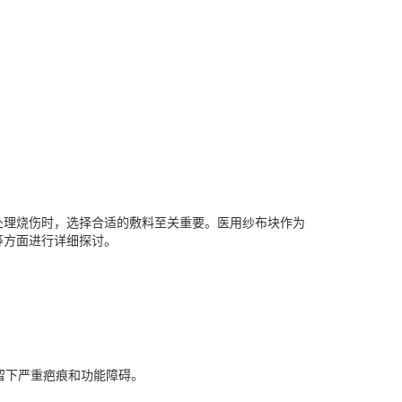
处理烧伤时，选择合适的敷料至关重要。医用纱布块作为
等方面进行详细探讨。
留下严重疤痕和功能障碍。