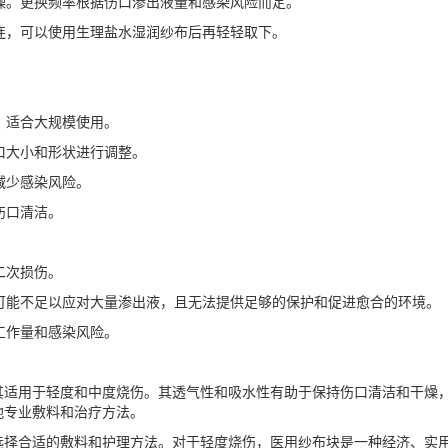
干燥。更换频率根据伤口渗出液量和感染风险而定。
粘连，可以使用生理盐水湿润纱布后再轻轻取下。
，适合大规模使用。
伤口大小和形状进行调整。
减少感染风险。
伤口清洁。
二次损伤。
性可能不足以应对大量渗出液，且无法提供足够的保护和促进愈合的环境。
工作量和感染风险。
其适用于轻度和中度烧伤。其透气性和吸水性有助于保持伤口清洁和干燥
他专业敷料和治疗方法。
选择合适的敷料和护理方法。对于轻度烧伤，医用纱布块是一种经济、实