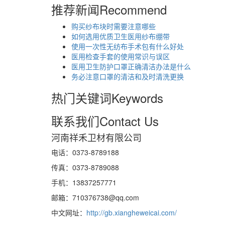
推荐新闻
Recommend
购买纱布块时需要注意哪些
如何选用优质卫生医用纱布绷带
使用一次性无纺布手术包有什么好处
医用检查手套的使用常识与误区
医用卫生防护口罩正确清洁办法是什么
务必注意口罩的清洁和及时清洗更换
热门关键词
Keywords
联系我们
Contact Us
河南祥禾卫材有限公司
电话：0373-8789188
传真：0373-8789088
手机：13837257771
邮箱：710376738@qq.com
中文网址：
http://gb.xiangheweicai.com/