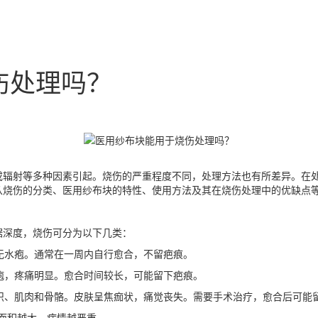
伤处理吗？
或辐射等多种因素引起。烧伤的严重程度不同，处理方法也有所差异。在
从烧伤的分类、医用纱布块的特性、使用方法及其在烧伤处理中的优缺点
据深度，烧伤可分为以下几类：
但无水疱。通常在一周内自行愈合，不留疤痕。
水疱，疼痛明显。愈合时间较长，可能留下疤痕。
组织、肌肉和骨骼。皮肤呈焦痂状，痛觉丧失。需要手术治疗，愈合后可能
，面积越大，病情越严重。