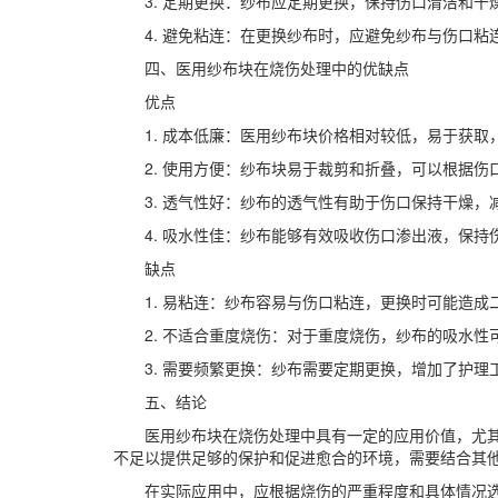
3. 定期更换：纱布应定期更换，保持伤口清洁和
4. 避免粘连：在更换纱布时，应避免纱布与伤口
四、医用纱布块在烧伤处理中的优缺点
优点
1. 成本低廉：医用纱布块价格相对较低，易于获取
2. 使用方便：纱布块易于裁剪和折叠，可以根据
3. 透气性好：纱布的透气性有助于伤口保持干燥，
4. 吸水性佳：纱布能够有效吸收伤口渗出液，保持
缺点
1. 易粘连：纱布容易与伤口粘连，更换时可能造成
2. 不适合重度烧伤：对于重度烧伤，纱布的吸水
3. 需要频繁更换：纱布需要定期更换，增加了护理
五、结论
医用纱布块在烧伤处理中具有一定的应用价值，尤
不足以提供足够的保护和促进愈合的环境，需要结合其
在实际应用中，应根据烧伤的严重程度和具体情况