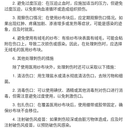
2. 避免过度压迫：在压迫止血时，应施加适当的压力，但避免
过度压迫，以免影响血液循环或造成组织损伤。
3. 观察伤口情况：在使用纱布块后，应定期观察伤口情况。如
果出现红肿、疼痛加剧、渗液增多或发热等症状，可能是感染的迹
象，应及时就医。
4. 避免使用有绒毛的纱布：有些纱布块表面有绒毛，可能会粘
附在伤口上，导致二次损伤或感染。因此，在处理刺伤时，应选择
无绒毛的医用纱布块。
6. 其他处理刺伤的措施
除了使用医用纱布块外，处理刺伤时还可以采取以下措施：
1. 清洁伤口：用生理盐水或清水彻底清洁伤口，去除污物和细
菌。
2. 消毒伤口：可以使用碘伏、酒精或其他消毒剂对伤口进行消
毒，但需注意避免过度使用，以免刺激伤口。
3. 包扎伤口：在覆盖医用纱布块后，使用绷带或胶带固定，确
保纱布块不会移位。
4. 注射破伤风疫苗：如果刺伤较深或由脏污物体造成，应及时
注射破伤风疫苗，以预防破伤风感染。