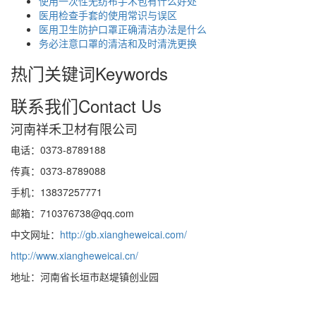
使用一次性无纺布手术包有什么好处
医用检查手套的使用常识与误区
医用卫生防护口罩正确清洁办法是什么
务必注意口罩的清洁和及时清洗更换
热门关键词
Keywords
联系我们
Contact Us
河南祥禾卫材有限公司
电话：0373-8789188
传真：0373-8789088
手机：13837257771
邮箱：710376738@qq.com
中文网址：
http://gb.xiangheweicai.com/
http://www.xiangheweicai.cn/
地址：河南省长垣市赵堤镇创业园