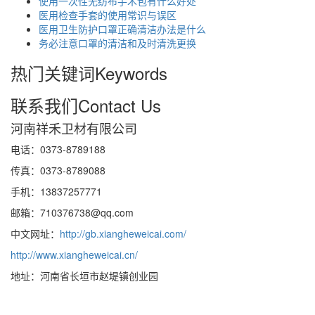
使用一次性无纺布手术包有什么好处
医用检查手套的使用常识与误区
医用卫生防护口罩正确清洁办法是什么
务必注意口罩的清洁和及时清洗更换
热门关键词
Keywords
联系我们
Contact Us
河南祥禾卫材有限公司
电话：0373-8789188
传真：0373-8789088
手机：13837257771
邮箱：710376738@qq.com
中文网址：
http://gb.xiangheweicai.com/
http://www.xiangheweicai.cn/
地址：河南省长垣市赵堤镇创业园