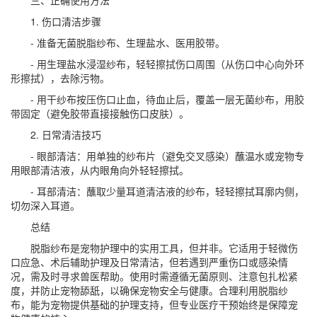
1. 伤口清洁步骤
- 准备无菌脱脂纱布、生理盐水、医用胶带。
- 用生理盐水浸湿纱布，轻轻擦拭伤口周围（从伤口中心向外环
形擦拭），去除污物。
- 用干纱布按压伤口止血，待血止后，覆盖一层无菌纱布，用胶
带固定（避免胶带直接接触伤口皮肤）。
2. 日常清洁技巧
- 眼部清洁：用单独的纱布片（避免交叉感染）蘸温水或宠物专
用眼部清洁液，从内眼角向外轻轻擦拭。
- 耳部清洁：蘸取少量耳道清洁液的纱布，轻轻擦拭耳廓内侧，
切勿深入耳道。
总结
脱脂纱布是宠物护理中的实用工具，但并非。它适用于轻微伤
口应急、术后辅助护理及日常清洁，但若遇到严重伤口或感染情
况，需及时寻求兽医帮助。使用时需遵循无菌原则、注意包扎松紧
度，并防止宠物舔舐，以确保宠物安全与健康。合理利用脱脂纱
布，能为宠物提供基础的护理支持，但专业医疗干预始终是保障宠