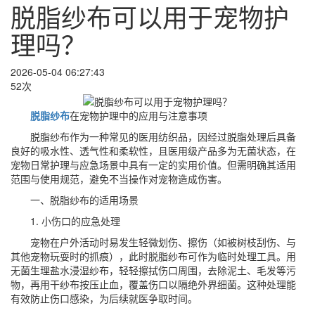
脱脂纱布可以用于宠物护
理吗？
2026-05-04 06:27:43
52次
脱脂纱布
在宠物护理中的应用与注意事项
脱脂纱布作为一种常见的医用纺织品，因经过脱脂处理后具备
良好的吸水性、透气性和柔软性，且医用级产品多为无菌状态，在
宠物日常护理与应急场景中具有一定的实用价值。但需明确其适用
范围与使用规范，避免不当操作对宠物造成伤害。
一、脱脂纱布的适用场景
1. 小伤口的应急处理
宠物在户外活动时易发生轻微划伤、擦伤（如被树枝刮伤、与
其他宠物玩耍时的抓痕），此时脱脂纱布可作为临时处理工具。用
无菌生理盐水浸湿纱布，轻轻擦拭伤口周围，去除泥土、毛发等污
物，再用干纱布按压止血，覆盖伤口以隔绝外界细菌。这种处理能
有效防止伤口感染，为后续就医争取时间。