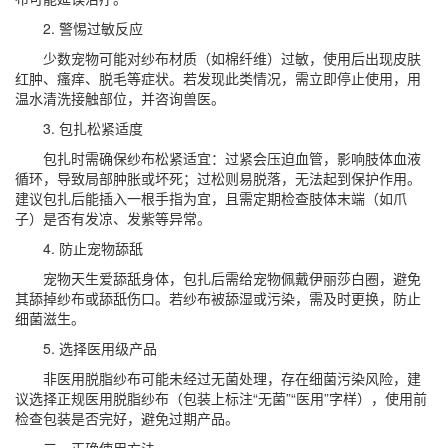
2. 警惕过敏反应
少数宠物可能对纱布材质（如棉纤维）过敏，使用后出现皮肤
红肿、瘙痒、脱毛等症状。若发现此类情况，需立即停止使用，用
温水清洗接触部位，并咨询兽医。
3. 包扎松紧适度
包扎时需确保纱布松紧适宜：过紧会压迫血管，影响肢体血液
循环，导致局部肿胀或坏死；过松则易脱落，无法起到保护作用。
建议包扎后能插入一根手指为宜，且需定期检查肢体末端（如爪
子）是否有发凉、发紫等异常。
4. 防止宠物舔舐
宠物天生爱舔舐身体，包扎后需给宠物佩戴伊丽莎白圈，避免
其舔掉纱布或舔舐伤口。若纱布被舔湿或污染，需及时更换，防止
细菌滋生。
5. 选择医用级产品
非医用脱脂纱布可能未经过无菌处理，存在细菌污染风险，建
议选择正规医用脱脂纱布（包装上标注“无菌”“医用”字样），使用前
检查包装是否完好，避免过期产品。
三、正确使用方法