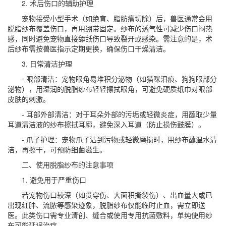
2. 术后伤口的辅助护理
宠物接受小型手术（如绝育、脂肪瘤切除）后，兽医通常会用
脱脂纱布覆盖伤口，再用绷带固定。纱布的透气性可减少伤口闷热
感，同时避免宠物直接舔舐伤口导致裂开或感染。需注意的是，术
后纱布需按兽医指示定期更换，确保伤口干燥清洁。
3. 日常清洁护理
- 眼部清洁：宠物眼角易堆积分泌物（如猫咪泪痕、狗狗眼部分
泌物），用湿润的脱脂纱布轻轻擦拭眼角，可避免硬质纸巾对眼部
皮肤的刺激。
- 耳部外部清洁：对于耳朵外部的污垢或轻微炎症，用蘸取少量
耳道清洁液的纱布擦拭耳廓，避免深入耳道（防止损伤鼓膜）。
- 爪子护理：宠物爪子沾到污物或轻微磨损时，用纱布蘸温水清
洁，再擦干，可预防细菌滋生。
二、使用脱脂纱布的注意事项
1. 避免用于严重伤口
若宠物伤口较深（如贯穿伤、大面积撕裂伤）、出血量大或已
出现红肿、流脓等感染迹象，脱脂纱布仅能临时止血，需立即送
医。此类伤口需专业清创、缝合或使用专用抗菌敷料，单纯使用纱
布可能延误治疗。