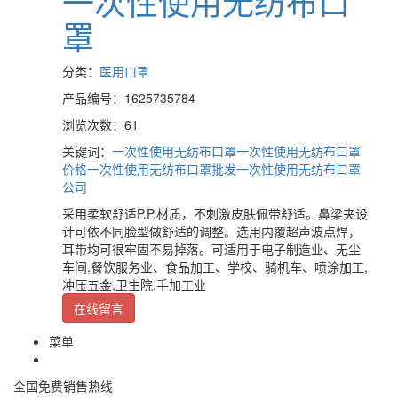
一次性使用无纺布口
罩
分类：
医用口罩
产品编号：1625735784
浏览次数：61
关键词：
一次性使用无纺布口罩
一次性使用无纺布口罩
价格
一次性使用无纺布口罩批发
一次性使用无纺布口罩
公司
采用柔软舒适P.P.材质，不刺激皮肤佩带舒适。鼻梁夹设
计可依不同脸型做舒适的调整。选用内覆超声波点焊，
耳带均可很牢固不易掉落。可适用于电子制造业、无尘
车间,餐饮服务业、食品加工、学校、骑机车、喷涂加工,
冲压五金,卫生院,手加工业
在线留言
菜单
全国免费销售热线