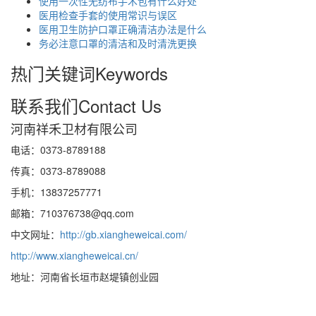
使用一次性无纺布手术包有什么好处
医用检查手套的使用常识与误区
医用卫生防护口罩正确清洁办法是什么
务必注意口罩的清洁和及时清洗更换
热门关键词
Keywords
联系我们
Contact Us
河南祥禾卫材有限公司
电话：0373-8789188
传真：0373-8789088
手机：13837257771
邮箱：710376738@qq.com
中文网址：
http://gb.xiangheweicai.com/
http://www.xiangheweicai.cn/
地址：河南省长垣市赵堤镇创业园