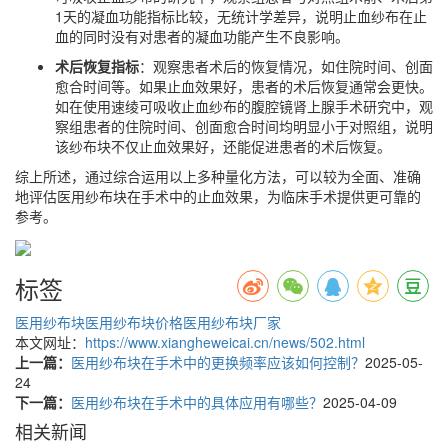
1天的凝血功能指标比较，无统计学差异，说明止血纱布在止
血的同时没有对患者的凝血功能产生不良影响。
术后恢复指标
：观察患者术后的恢复情况，如住院时间、创面
愈合时间等。如果止血效果好，患者的术后恢复通常会更快。
如在使用速绫可吸收止血纱布的腹腔镜肾上腺手术研究中，观
察组患者的住院时间、创面愈合时间均明显小于对照组，说明
该纱布块不仅止血效果好，还能促进患者的术后恢复。
综上所述，通过综合运用以上多种量化方法，可以较为全面、准确
地评估医用纱布块在手术中的止血效果，为临床手术提供更可靠的
参考。
标签
医用纱布块
医用纱布块价格
医用纱布块厂家
本文网址：
https://www.xiangheweicai.cn/news/502.html
上一篇：
医用纱布块在手术中的更换频率应该如何控制？
2025-05-
24
下一篇：
医用纱布块在手术中的具体应用有哪些？
2025-04-09
相关新闻