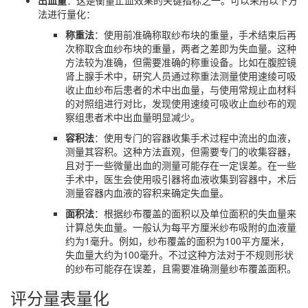
法进行量化：
称重法
：使用前准确称取纱布块的重量，手术结束后再
次称取含血纱布块的重量，两者之差即为失血量。这种
方法较为准确，但需要准确的称重设备。比如在腹腔镜
肾上腺手术中，研究人员通过称重法测量使用速绫可吸
收止血纱布后患者的术中出血量，与使用常规止血材料
的对照组进行对比，发现使用速绫可吸收止血纱布的观
察组患者术中出血量明显减少。
容积法
：使用专门的容器收集手术过程中流出的血液，
测量其容积。这种方法直观，但需要专门的收集容器，
且对于一些微量出血的测量可能存在一定误差。在一些
手术中，医生会使用吸引器将血液收集到容器中，术后
测量容器内血液的容积来确定失血量。
面积法
：根据纱布覆盖的面积以及单位面积的失血量来
计算总失血量。一般认为每平方厘米纱布吸附的血液量
约为1毫升。例如，纱布覆盖的面积为100平方厘米，
失血量大约为100毫升。不过这种方法对于不规则形状
的纱布可能存在误差，且需要准确测量纱布覆盖面积。
评分量表量化