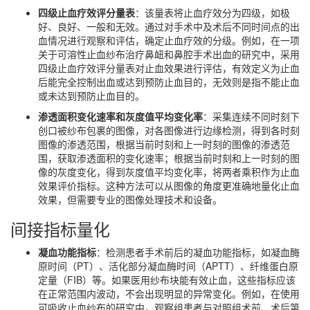
四级止血疗效评分量表
：该量表将止血疗效分为四级，如极
好、良好、一般和无效。通过对手术中及术后不同时间点的出
血情况进行观察和评估，确定止血疗效的分级。例如，在一项
关于可溶性止血纱布治疗鼻衄和鼻腔手术出血的研究中，采用
四级止血疗效评分量表对止血效果进行评估，有效定义为止血
后能完全控制出血或达到预防止血目的，无效则是指不能止血
或未达到预防止血目的。
渗透面积变化速率和灰度值平均变化率
：采集连续不同时刻下
创口被纱布包裹的图像，对各图像进行边缘检测，得到各时刻
图像的渗透范围，根据当前时刻和上一时刻的图像的渗透范
围，获取渗透面积的变化速率；根据当前时刻和上一时刻的图
像的灰度变化，得到灰度值平均变化率，将两者乘积作为止血
效果评价指标。这种方法可以从图像的角度更准确地量化止血
效果，但需要专业的图像处理技术和设备。
间接指标量化
凝血功能指标
：检测患者手术前后的凝血功能指标，如凝血酶
原时间（PT）、活化部分凝血酶时间（APTT）、纤维蛋白原
定量（FIB）等。如果医用纱布块能有效止血，这些指标应该
在正常范围内波动，不会出现明显的异常变化。例如，在使用
可吸收止血纱布的研究中，观察组患者与对照组术前、术后第