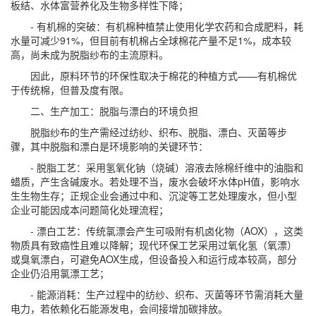
板结、水体富营养化及生物多样性下降；
- 有机棉的突破：有机棉种植禁止使用化学农药和合成肥料，耗
水量可减少91%，但目前有机棉占全球棉花产量不足1%，成本较
高，尚未成为脱脂纱布的主流原料。
因此，原料环节的环保性取决于棉花的种植方式——有机棉优
于传统棉，但普及度有限。
二、生产加工：脱脂与漂白的环境负担
脱脂纱布的生产需经过纺纱、织布、脱脂、漂白、灭菌等步
骤，其中脱脂和漂白是环境影响的关键环节：
- 脱脂工艺：采用氢氧化钠（烧碱）溶液去除棉纤维中的油脂和
蜡质，产生含碱废水。若处理不当，废水会破坏水体pH值，影响水
生生物生存；正规企业会通过中和、沉淀等工艺处理废水，但小型
企业可能因成本问题简化处理流程；
- 漂白工艺：传统氯漂会产生可吸附有机卤化物（AOX），这类
物质具有致癌性且难以降解；现代环保工艺采用过氧化氢（氧漂）
或臭氧漂白，可避免AOX生成，但设备投入和运行成本较高，部分
企业仍沿用氯漂工艺；
- 能源消耗：生产过程中的纺纱、织布、灭菌等环节需消耗大量
电力，若依赖化石能源发电，会间接增加碳排放。