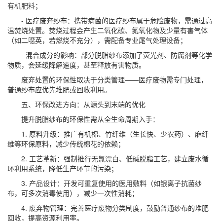
有机肥料；
- 医疗废弃纱布：携带病菌的医疗纱布属于危险废物，需通过高
温焚烧处置。焚烧过程会产生二氧化碳、氮氧化物及少量有害气体
（如二噁英，若燃烧不充分），需配备专业尾气处理设备；
- 混合成分的影响：部分脱脂纱布添加了荧光剂、防腐剂等化学
物质，会延缓降解速度，甚至释放有害物质。
废弃处置的环保性取决于分类管理——医疗废物需专门处理，
普通纱布应优先堆肥或回收利用。
五、环保改进方向：从源头到末端的优化
提升脱脂纱布的环保性需从全生命周期入手：
1. 原料升级：推广有机棉、竹纤维（生长快、少农药）、麻纤
维等环保原料，减少传统棉花的依赖；
2. 工艺革新：强制推行无氯漂白、低碱脱脂工艺，建立废水循
环利用系统，降低生产环节的污染；
3. 产品设计：开发可重复使用的医用敷料（如银离子抗菌纱
布，可多次消毒使用），减少一次性消耗；
4. 废弃物管理：完善医疗废物分类制度，鼓励普通纱布的堆肥
回收，提高资源利用率。