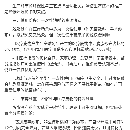
生产环节的环保性与工艺选择密切相关，清洁生产技术的推广
是降低环境影响的关键。
三、使用阶段：一次性消耗的资源浪费
脱脂纱布在医疗场景中多为一次性使用（如无菌敷料、手术纱
布），以避免交叉感染。但一次性使用带来了资源浪费问题：
- 医疗废物产生：全球每年产生的医疗废物中，脱脂纱布占比约
5%-10%，仅中国每年医疗用脱脂纱布消耗量就超过10万吨；
- 非医疗场景的优化空间：家庭护理、美容等非无菌场景中，部
分脱脂纱布可重复使用（经清洗、消毒后），但消费者认知不足，
仍以一次性使用为主；
- 功能与环保的平衡：一次性使用虽保障卫生安全，但过度依赖
会加剧资源消耗，需在感染风险与环保之间寻找平衡点（如推广可
重复使用的抗菌纱布）。
四、废弃处置：降解性与医疗废物的特殊处理
脱脂纱布的主要成分是棉纤维，理论上可生物降解，但实际处
置需分场景讨论：
- 普通废弃纱布：非医疗用途的干净纱布，在自然环境中可在6-
12个月内完全降解；若进入堆肥系统，降解速度更快，且能转化为