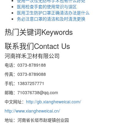
使用一次性无纺布手术包有什么好处
医用检查手套的使用常识与误区
医用卫生防护口罩正确清洁办法是什么
务必注意口罩的清洁和及时清洗更换
热门关键词
Keywords
联系我们
Contact Us
河南祥禾卫材有限公司
电话：0373-8789188
传真：0373-8789088
手机：13837257771
邮箱：710376738@qq.com
中文网址：
http://gb.xiangheweicai.com/
http://www.xiangheweicai.cn/
地址：河南省长垣市赵堤镇创业园