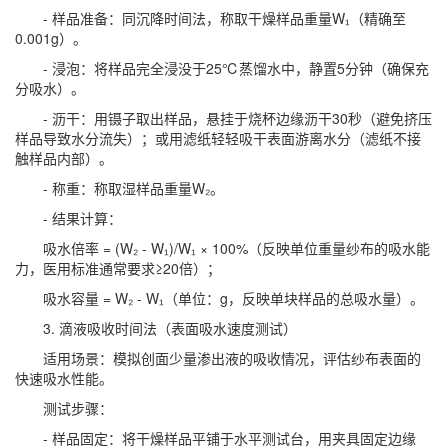
- 样品准备：同沉降时间法，称取干燥样品重量W₁（精确至
0.001g）。
- 浸泡：将样品完全浸没于25℃蒸馏水中，静置5分钟（确保充
分吸水）。
- 沥干：用镊子取出样品，悬挂于烧杯边缘沥干30秒（避免挤压
样品导致水分流失）；或用滤纸轻轻吸干表面游离水分（滤纸不接
触样品内部）。
- 称重：称取湿样品重量W₂。
- 结果计算：
吸水倍率 = (W₂ - W₁)/W₁ × 100%（反映单位重量纱布的吸水能
力，医用标准通常要求≥20倍）；
吸水容量 = W₂ - W₁（单位：g，反映单块样品的总吸水量）。
3. 滴液吸收时间法（表面吸水速度测试）
适用场景：模拟创面少量渗出液的吸收情况，评估纱布表面的
快速吸水性能。
测试步骤：
- 样品固定：将干燥样品平铺于水平测试台，用夹具固定边缘